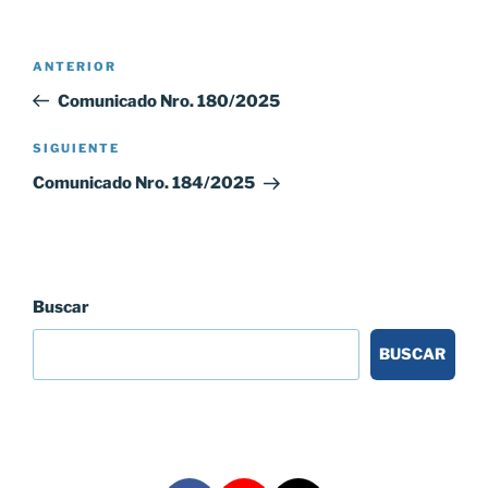
Navegación
Entrada
ANTERIOR
de
anterior:
Comunicado Nro. 180/2025
entradas
Siguiente
SIGUIENTE
entrada
Comunicado Nro. 184/2025
Buscar
BUSCAR