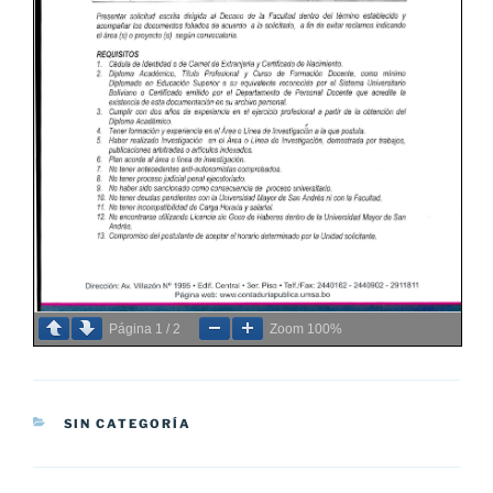
Página
1
/
2
Zoom
100%
CATEGORÍAS
SIN CATEGORÍA