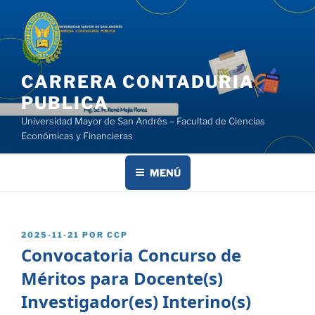
Saltar
al
contenido
CARRERA CONTADURIA
PUBLICA
Universidad Mayor de San Andrés – Facultad de Ciencias
Económicas y Financieras
MENÚ
PUBLICADO
2025-11-21
POR
CCP
EL
Convocatoria Concurso de
Méritos para Docente(s)
Investigador(es) Interino(s)