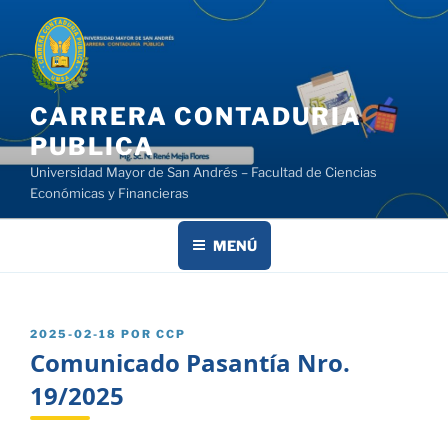
Saltar
al
contenido
CARRERA CONTADURIA
PUBLICA
Universidad Mayor de San Andrés – Facultad de Ciencias
Económicas y Financieras
MENÚ
PUBLICADO
2025-02-18
POR
CCP
EL
Comunicado Pasantía Nro.
19/2025