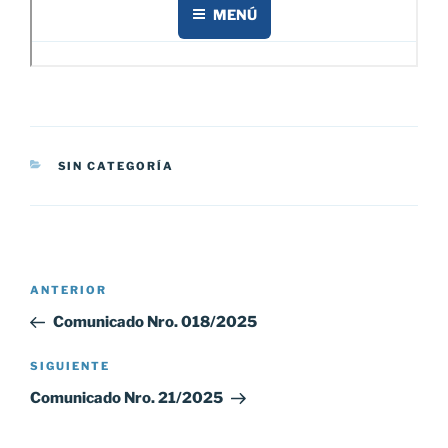
CATEGORÍAS
SIN CATEGORÍA
Navegación
Entrada
ANTERIOR
de
anterior:
Comunicado Nro. 018/2025
entradas
Siguiente
SIGUIENTE
entrada
Comunicado Nro. 21/2025