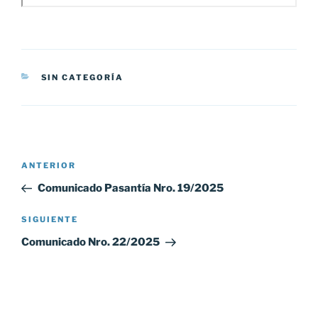
CATEGORÍAS
SIN CATEGORÍA
Navegación
Entrada
ANTERIOR
de
anterior:
Comunicado Pasantía Nro. 19/2025
entradas
Siguiente
SIGUIENTE
entrada
Comunicado Nro. 22/2025