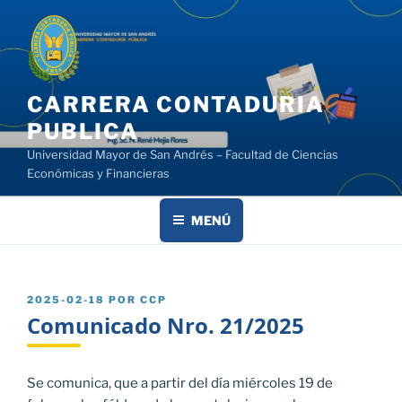
Saltar
al
contenido
CARRERA CONTADURIA
PUBLICA
Universidad Mayor de San Andrés – Facultad de Ciencias
Económicas y Financieras
MENÚ
PUBLICADO
2025-02-18
POR
CCP
EL
Comunicado Nro. 21/2025
Se comunica, que a partir del día miércoles 19 de