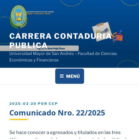
Saltar
al
contenido
CARRERA CONTADURIA
PUBLICA
Universidad Mayor de San Andrés – Facultad de Ciencias
Económicas y Financieras
MENÚ
PUBLICADO
2025-02-20
POR
CCP
EL
Comunicado Nro. 22/2025
Se hace conocer a egresados y titulados en las tres