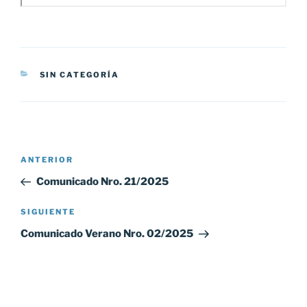
CATEGORÍAS
SIN CATEGORÍA
Navegación
Entrada
ANTERIOR
de
anterior:
Comunicado Nro. 21/2025
entradas
Siguiente
SIGUIENTE
entrada
Comunicado Verano Nro. 02/2025