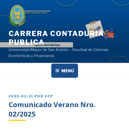
Saltar
al
contenido
CARRERA CONTADURIA
PUBLICA
Universidad Mayor de San Andrés – Facultad de Ciencias
Económicas y Financieras
MENÚ
PUBLICADO
2025-02-21
POR
CCP
EL
Comunicado Verano Nro.
02/2025