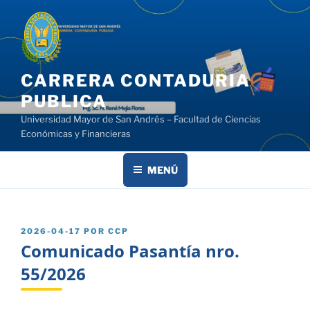
Saltar
al
contenido
CARRERA CONTADURIA
PUBLICA
Universidad Mayor de San Andrés – Facultad de Ciencias
Económicas y Financieras
MENÚ
PUBLICADO
2026-04-17
POR
CCP
EL
Comunicado Pasantía nro.
55/2026