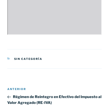
CATEGORÍAS
SIN CATEGORÍA
Navegación
Entrada
ANTERIOR
de
anterior:
Régimen de Reintegro en Efectivo del Impuesto al
entradas
Valor Agregado (RE-IVA)