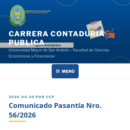
Saltar
al
contenido
CARRERA CONTADURIA
PUBLICA
Universidad Mayor de San Andrés – Facultad de Ciencias
Económicas y Financieras
MENÚ
PUBLICADO
2026-04-20
POR
CCP
EL
Comunicado Pasantía Nro.
56/2026