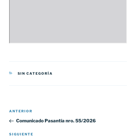
CATEGORÍAS
SIN CATEGORÍA
Navegación
Entrada
ANTERIOR
de
anterior:
Comunicado Pasantía nro. 55/2026
entradas
Siguiente
SIGUIENTE