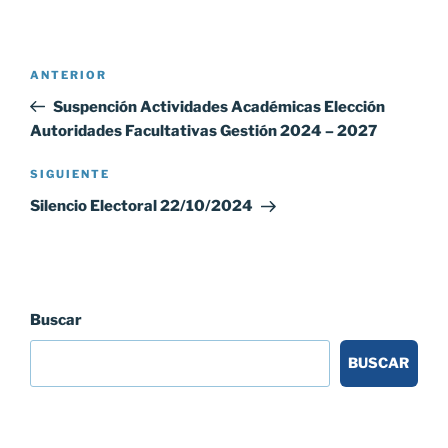
Navegación
Entrada
ANTERIOR
de
anterior:
Suspención Actividades Académicas Elección
entradas
Autoridades Facultativas Gestión 2024 – 2027
Siguiente
SIGUIENTE
entrada
Silencio Electoral 22/10/2024
Buscar
BUSCAR