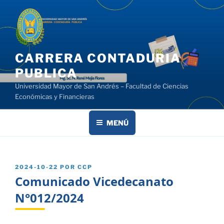
Saltar
al
contenido
CARRERA CONTADURIA
PUBLICA
Universidad Mayor de San Andrés – Facultad de Ciencias
Económicas y Financieras
MENÚ
PUBLICADO
2024-10-22
POR
CCP
EL
Comunicado Vicedecanato
N°012/2024