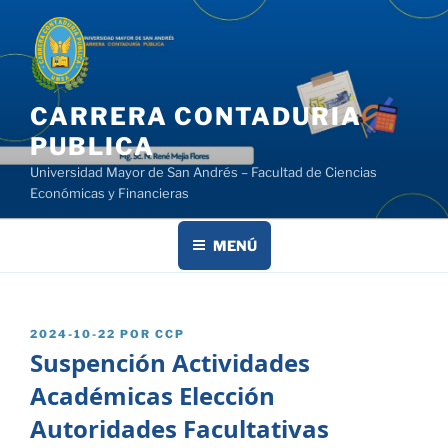
Saltar
al
contenido
CARRERA CONTADURIA
PUBLICA
Universidad Mayor de San Andrés – Facultad de Ciencias
Económicas y Financieras
MENÚ
PUBLICADO
2024-10-22
POR
CCP
EL
Suspención Actividades
Académicas Elección
Autoridades Facultativas