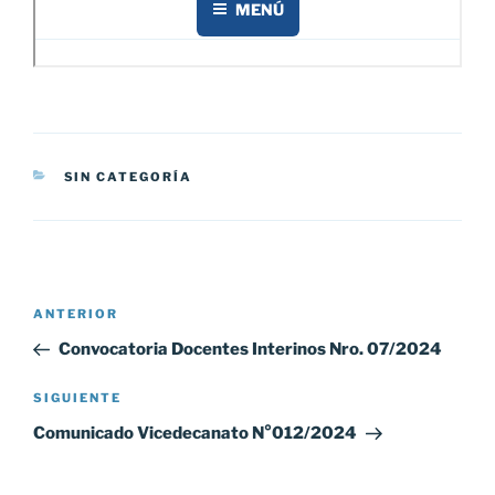
CATEGORÍAS
SIN CATEGORÍA
Navegación
Entrada
ANTERIOR
de
anterior:
Convocatoria Docentes Interinos Nro. 07/2024
entradas
Siguiente
SIGUIENTE
entrada
Comunicado Vicedecanato N°012/2024