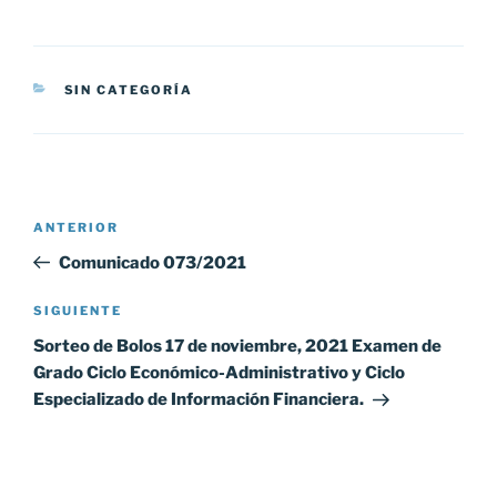
CATEGORÍAS
SIN CATEGORÍA
Navegación
Entrada
ANTERIOR
de
anterior:
Comunicado 073/2021
entradas
Siguiente
SIGUIENTE
entrada
Sorteo de Bolos 17 de noviembre, 2021 Examen de
Grado Ciclo Económico-Administrativo y Ciclo
Especializado de Información Financiera.