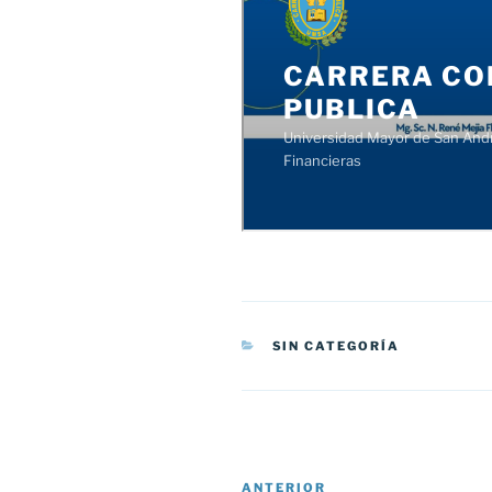
CATEGORÍAS
SIN CATEGORÍA
Navegación
Entrada
ANTERIOR