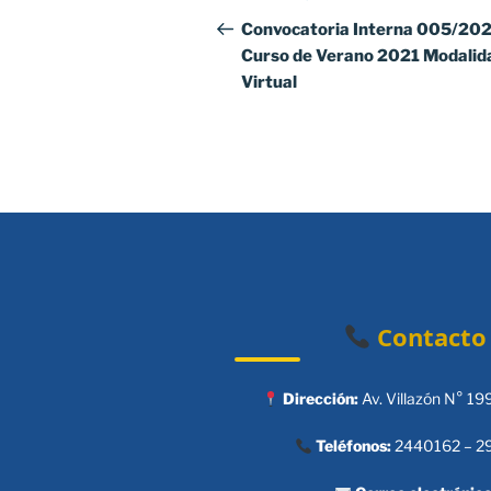
de
anterior:
Convocatoria Interna 005/20
Curso de Verano 2021 Modalid
entradas
Virtual
Contacto
Dirección:
Av. Villazón N° 19
Teléfonos:
2440162 – 2