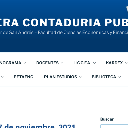
RA CONTADURIA PUB
 de San Andrés – Facultad de Ciencias Económicas y Financ
NOGRAMA
DOCENTES
I.I.C.C.F.A.
KARDEX
PETAENG
PLAN ESTUDIOS
BIBLIOTECA
Buscar
7 de noviembre, 2021