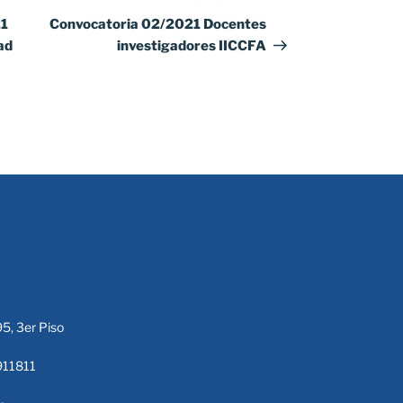
entrada
21
Convocatoria 02/2021 Docentes
ad
investigadores IICCFA
95, 3er Piso
911811