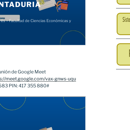
eunión de Google Meet
s://meet.google.com/vax-gnws-uqu
683‬ PIN: ‪417 355 880‬#