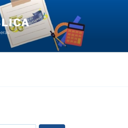
LICA
ieras