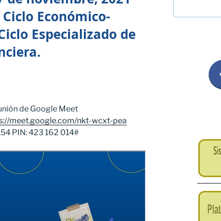
Ciclo Económico-
Ciclo Especializado de
nciera.
eunión de Google Meet
s://meet.google.com/nkt-wcxt-pea
54‬ PIN: ‪423 162 014‬#