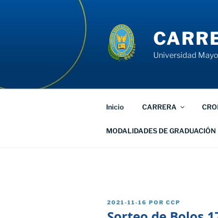
Saltar
al
contenido
CARRE
Universidad Mayor
Inicio
CARRERA
CRO
MODALIDADES DE GRADUACIÓN
PUBLICADO
2021-11-16
POR
CCP
EL
Sorteo de Bolos 1