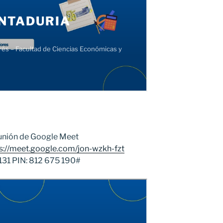
eunión de Google Meet
s://meet.google.com/jon-wzkh-fzt
31‬ PIN: ‪812 675 190‬#