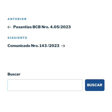
Navegación
Entrada
ANTERIOR
de
anterior:
Pasantías BCB Nro. 4.05/2023
entradas
Siguiente
SIGUIENTE
entrada
Comunicado Nro. 143 /2023
Buscar
BUSCAR