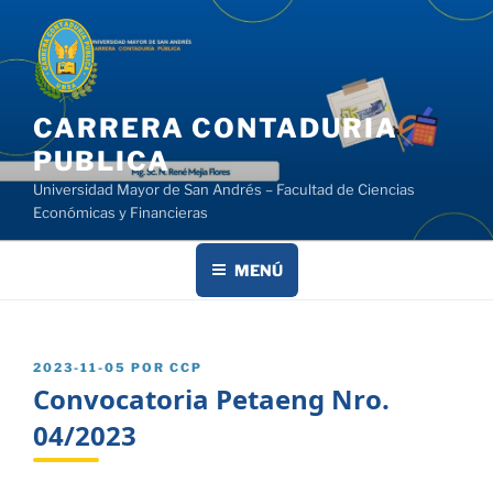
Saltar
al
contenido
CARRERA CONTADURIA
PUBLICA
Universidad Mayor de San Andrés – Facultad de Ciencias
Económicas y Financieras
MENÚ
PUBLICADO
2023-11-05
POR
CCP
EL
Convocatoria Petaeng Nro.
04/2023