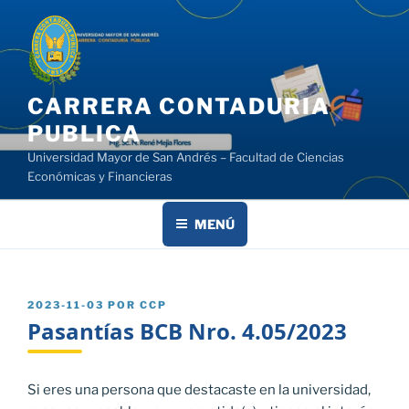
Saltar
al
contenido
CARRERA CONTADURIA
PUBLICA
Universidad Mayor de San Andrés – Facultad de Ciencias
Económicas y Financieras
MENÚ
PUBLICADO
2023-11-03
POR
CCP
EL
Pasantías BCB Nro. 4.05/2023
Si eres una persona que destacaste en la universidad,