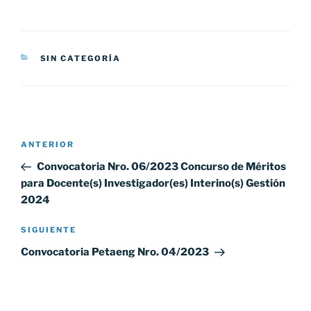
CATEGORÍAS
SIN CATEGORÍA
Navegación
Entrada
ANTERIOR
de
anterior:
Convocatoria Nro. 06/2023 Concurso de Méritos
entradas
para Docente(s) Investigador(es) Interino(s) Gestión
2024
Siguiente
SIGUIENTE
entrada
Convocatoria Petaeng Nro. 04/2023