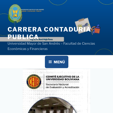
Saltar
al
contenido
CARRERA CONTADURIA
PUBLICA
Universidad Mayor de San Andrés – Facultad de Ciencias
Económicas y Financieras
MENÚ