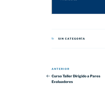
CATEGORÍAS
SIN CATEGORÍA
Navegación
Entrada
ANTERIOR
de
anterior:
Curso Taller Dirigido a Pares
Evaluadores
entradas