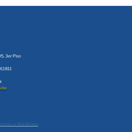
95, 3er Piso
911811
:
a.bo
gracias a WordPress