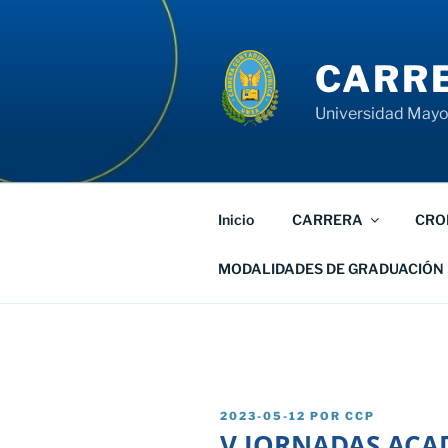
Saltar
al
contenido
CARRE
Universidad Mayor
Inicio
CARRERA
CRO
MODALIDADES DE GRADUACIÓN
PUBLICADO
2023-05-12
POR
CCP
EL
V JORNADAS ACA