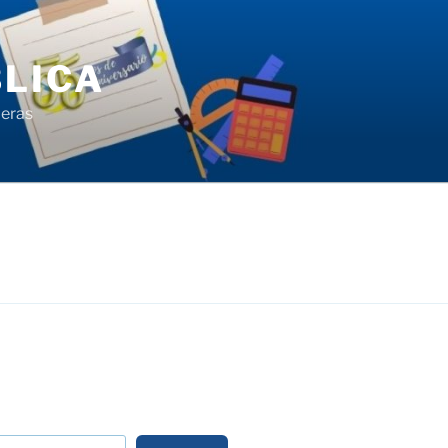
LICA
ieras