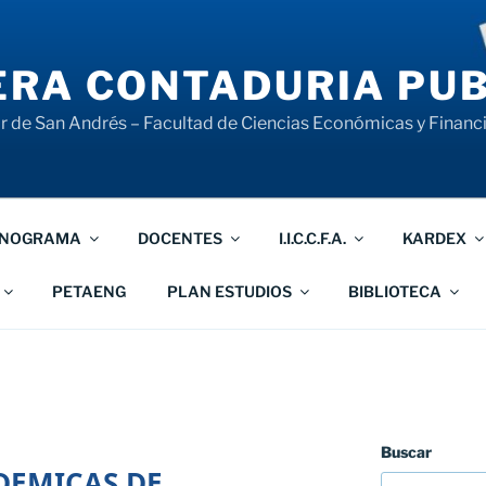
RA CONTADURIA PUB
 de San Andrés – Facultad de Ciencias Económicas y Financ
NOGRAMA
DOCENTES
I.I.C.C.F.A.
KARDEX
PETAENG
PLAN ESTUDIOS
BIBLIOTECA
Buscar
DEMICAS DE