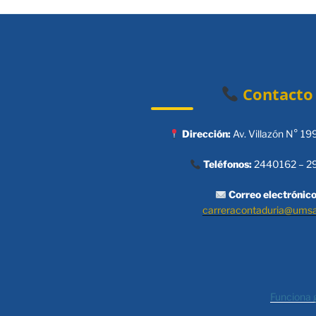
Contacto
Dirección:
Av. Villazón N° 19
Teléfonos:
2440162 – 2
Correo electrónico
carreracontaduria@ums
Funciona 