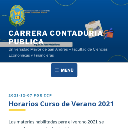
Saltar
al
contenido
CARRERA CONTADURIA
PUBLICA
Universidad Mayor de San Andrés – Facultad de Ciencias
Económicas y Financieras
MENÚ
PUBLICADO
2021-12-07
POR
CCP
EL
Horarios Curso de Verano 2021
Las materias habilitadas para el verano 2021, se