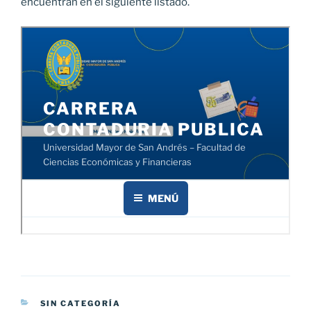
encuentran en el siguiente listado.
CATEGORÍAS
SIN CATEGORÍA