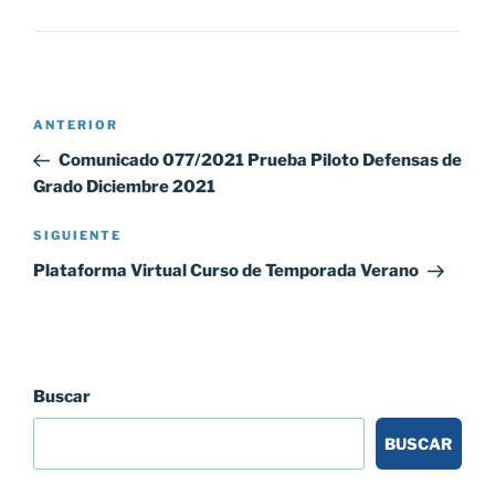
Navegación
Entrada
ANTERIOR
de
anterior:
Comunicado 077/2021 Prueba Piloto Defensas de
entradas
Grado Diciembre 2021
Siguiente
SIGUIENTE
entrada
Plataforma Virtual Curso de Temporada Verano
Buscar
BUSCAR