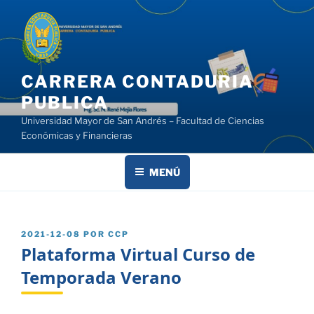
Saltar
al
contenido
CARRERA CONTADURIA
PUBLICA
Universidad Mayor de San Andrés – Facultad de Ciencias
Económicas y Financieras
MENÚ
PUBLICADO
2021-12-08
POR
CCP
EL
Plataforma Virtual Curso de
Temporada Verano