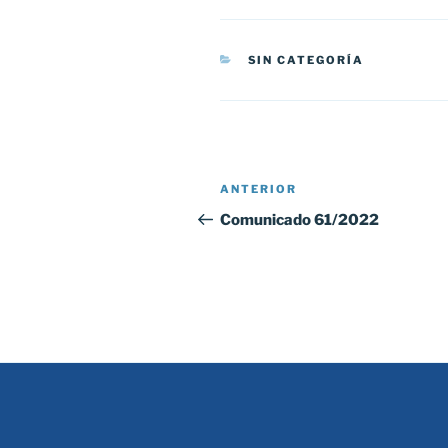
CATEGORÍAS
SIN CATEGORÍA
Navegación
Entrada
ANTERIOR
de
anterior:
Comunicado 61/2022
entradas