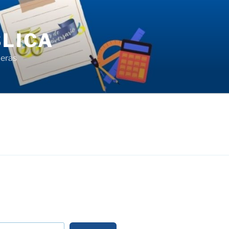
LICA
ieras