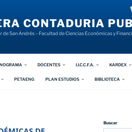
RA CONTADURIA PUB
 de San Andrés – Facultad de Ciencias Económicas y Financ
NOGRAMA
DOCENTES
I.I.C.C.F.A.
KARDEX
PETAENG
PLAN ESTUDIOS
BIBLIOTECA
Buscar
ADÉMICAS DE