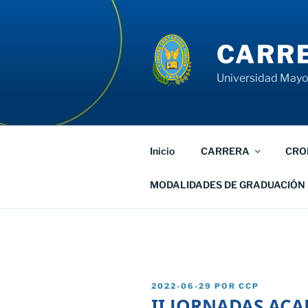
Saltar
al
contenido
CARRE
Universidad Mayor
Inicio
CARRERA
CRO
MODALIDADES DE GRADUACIÓN
PUBLICADO
2022-06-29
POR
CCP
EL
II JORNADAS AC