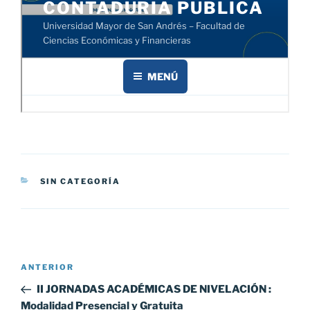
CATEGORÍAS
SIN CATEGORÍA
Navegación
Entrada
ANTERIOR
de
anterior:
II JORNADAS ACADÉMICAS DE NIVELACIÓN :
entradas
Modalidad Presencial y Gratuita