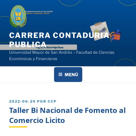
Saltar
al
contenido
CARRERA CONTADURIA
PUBLICA
Universidad Mayor de San Andrés – Facultad de Ciencias
Económicas y Financieras
MENÚ
PUBLICADO
2022-06-29
POR
CCP
EL
Taller Bi Nacional de Fomento al
Comercio Licito