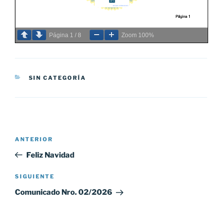
Página
1
/
8
Zoom
100%
CATEGORÍAS
SIN CATEGORÍA
Navegación
Entrada
ANTERIOR
de
anterior:
Feliz Navidad
entradas
Siguiente
SIGUIENTE
entrada
Comunicado Nro. 02/2026