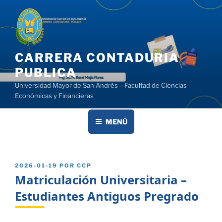
Saltar
al
contenido
CARRERA CONTADURIA
PUBLICA
Universidad Mayor de San Andrés – Facultad de Ciencias
Económicas y Financieras
MENÚ
PUBLICADO
2026-01-19
POR
CCP
EL
Matriculación Universitaria –
Estudiantes Antiguos Pregrado