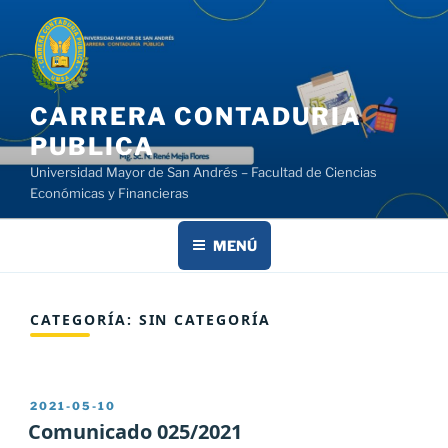
Saltar
al
contenido
CARRERA CONTADURIA
PUBLICA
Universidad Mayor de San Andrés – Facultad de Ciencias
Económicas y Financieras
MENÚ
CATEGORÍA:
SIN CATEGORÍA
PUBLICADO
2021-05-10
EL
Comunicado 025/2021